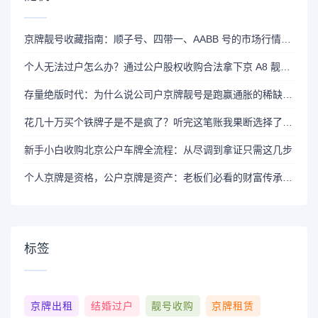
京牌靓号收藏指南：顺子号、四带一、AABB 号的市场行情与寓意
个人无法过户怎么办？通过公户股权收购合法拿下京 A8 靓号全攻略
存量绝版时代：为什么说公司户京牌靓号是跑赢通胀的稀缺资源
花几十万买个铁牌子是不是疯了？听完这笔账我果断选择了公户收购
新手小白收购北京公户车牌全流程：从尽调到拿证只需这几步
个人京牌是资格，公户京牌是资产：老板们必看的财富传承逻辑
标签
京牌出租
结婚过户
靓号收购
京牌租赁