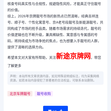
核查号码真实性与合规性，规避隐性风险，才能真正守住靓号
的价值。
综上，2026年京牌靓号市场的新热点已然清晰，经典吉祥连
号、顺子号、个性化寓意号、京A老号段靓号及新能源靓号，共
同构成了市场的抢手品类。随着市场需求的持续迭代，靓号的
价值逻辑也在不断升级，兼具稀缺性、寓意感与专属感的号
码，将持续成为市场争抢的焦点，也为想要入手靓号的人群，
提供了清晰的选择方向。
新途京牌网
希望本文对大家有所帮助，关注
，带您
了解更多
声明：本站所有文章资源内容，如无特殊说明或标注，均为采集网络
资源。如若本站内容侵犯了原著者的合法权益，可联系本站删除。
北京车牌靓号
靓号收购