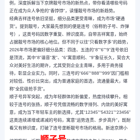
例，深度拆解当下京牌靓号市场的新热点，带你看清哪些号码
正在成为众人争抢的“香饽饽”，读懂靓号市场的新趋势。
经典吉祥连号依旧坚挺，细分品类更受青睐，成为市场“硬通
货”。提到靓号，大家最先想到的便是连号（俗称豹子号、炸弹
号），这类号码因数字重复、辨识度高，自带吉祥寓意，始终
占据靓号市场的核心地位。但不同于以往“只看数字多”的趋势，
2026年市场更偏好细分品类：四连、五连的“8”“6”“9”连号依旧
是顶流，其中“8”谐音“发”、“6”寓意顺利、“9”象征长久，契合大
众对美好生活的期许，尤其受到企业主青睐，多用于商务接
待，彰显企业实力。同时，三连号的“666”“888”“999”因门槛相
对较低、性价比突出，成为普通家庭的首选，流通量最大，堪
称“全民级抢手货”。
顺子号异军突起，成为年轻群体的新偏爱，热度持续攀升。相
较于连号的张扬，顺子号凭借流畅的数字排列、内敛的美好寓
意，成为当下年轻车主的新选择，尤其“12345”“54321”“23456”
这类连续递增或递减的号码，寓意“运势连贯、步步高升”，既耐
看又有辨识度，打破了连号垄断靓号市场的格局。新途京牌小
顺子号