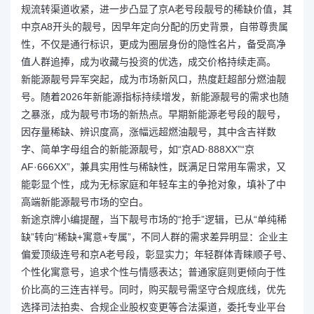
规流转渠道收紧，进一步凸显了京A老号段靓号的稀缺价值，其
中京A8开头的靓号，因早年定向分配的历史背景，自带尊贵属
性，不仅是通行标识，更成为圈层身份的隐性名片，备受高净
值人群追捧，成为收藏与投资的优选，成交价格持续走高。
新能源靓号异军突起，成为市场新风口，热度赶超部分燃油靓
号。随着2026年新能源指标持续增发，新能源靓号的需求也随
之暴涨，成为靓号市场的新热点。早期新能源老号段的靓号，
因存量稀缺、辨识度高，涨幅远超燃油靓号，其中含吉祥数
字、简单字母组合的新能源靓号，如“京AD·888XX”“京
AF·666XX”，兼具实用性与稀缺性，既满足日常用车需求，又
能彰显个性，成为无标家庭和年轻车主的争抢对象，填补了中
高端新能源靓号市场的空白。
新途京牌小编提醒，当下靓号市场的“抢手”逻辑，已从“单纯稀
缺”转向“稀缺+寓意+专属”，不同人群的需求差异明显：企业主
偏爱顶级连号和京A老号段，彰显实力；年轻群体青睐顺子号、
个性化寓意号，追求个性与情感表达；普通家庭则更倾向于性
价比高的三连吉祥号。同时，购买靓号需坚守合规底线，优先
选择司法拍卖、合规企业股权变更等合法渠道，委托专业平台