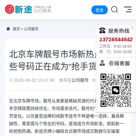
登录
首页
>
公司靓号
13716544542
工作日：9:00-18:00
北京车牌靓号市场新热点：哪
周 六：9:00-18:00
些号码正在成为“抢手货”？
2026-04-22 13:47:40
发布在
公司靓号
265
在北京车牌市场，靓号从来都是稀缺资源的代名词，随着2026
年京牌政策持续优化、市场需求迭代，靓号的“抢手”标准也在悄
然变化。以往备受追捧的纯数字连号不再是唯一选择，兼具稀
缺性、寓意感与个性化的号码，逐渐成为市场新宠，掀起新一
轮抢购热潮。新途京牌小编结合近期市场成交数据与实操案