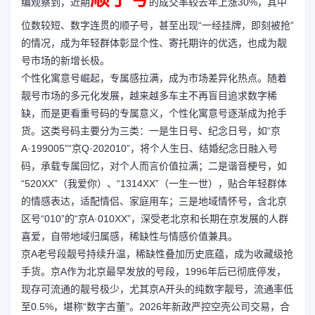
编观察到，近期
的成交率较去年上涨30%，其中
位数较短、数字连贯的顺子号，甚至出现“一经挂牌，即刻被抢”
的情况，成为年轻群体彰显个性、寄托期许的优选，也成为靓
号市场的新增长极。
个性化寓意号崛起，专属感拉满，成为市场差异化热点。随着
靓号市场的多元化发展，越来越多车主不再盲目追求数字稀
缺，而是更看重号码的专属意义，个性化寓意号逐渐成为抢手
货。这类号码主要分为三类：一是生日号、纪念日号，如“京
A·199005”“京Q·202010”，将个人生日、结婚纪念日融入号
码，承载专属回忆，对个人而言价值拉满；二是谐音梗号，如
“520XX”（我爱你）、“1314XX”（一生一世），贴合年轻群体
的情感表达，适配情侣、家庭用车；三是地域情怀号，含北京
区号“010”的“京A·010XX”，深受老北京和长期在京发展的人群
喜爱，自带地域归属感，稀缺性与情感价值兼具。
京A老号段靓号持续升温，稀缺性叠加历史底蕴，成为收藏级抢
手货。京A作为北京最早发放的号段，1996年后已彻底停发，
现存可流通的靓号极少，尤其京A开头的纯数字靓号，流通率低
至0.5%，堪称“数字古董”。2026年新政严控空壳公司交易，合