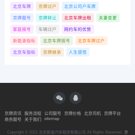
北京车牌
京牌过户
北京公司户车牌
京牌靓号
京牌转让
北京车牌出租
夫妻变更
家庭摇号
车辆过户
网约车的优势
新能源指标
北京车牌摇号
北京车牌过户
北京车指标
京牌继承
人生感悟
京牌资讯
服务流程
公司靓号
京牌价格
北京司机
京牌平台
sitemap
商务靓号
关于我们
Copyright © 2022 北京新途汽车租赁有限公司 All Rights Reserved.
京