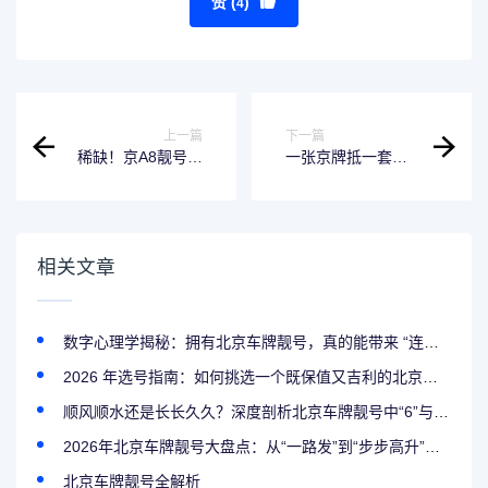
赞 (
)
4
上一篇
下一篇
稀缺！京A8靓号，
一张京牌抵一套
北京老板们竞相追
房？2026北京靓号
逐的“移动资产”
市场价值重估，稀
缺性才是硬道理
相关文章
数字心理学揭秘：拥有北京车牌靓号，真的能带来 “连连好运” 的心理暗示吗？
2026 年选号指南：如何挑选一个既保值又吉利的北京车牌靓号
顺风顺水还是长长久久？深度剖析北京车牌靓号中“6”与“9”的极致魅力
2026年北京车牌靓号大盘点：从“一路发”到“步步高升”，哪些组合最旺运？
北京车牌靓号全解析