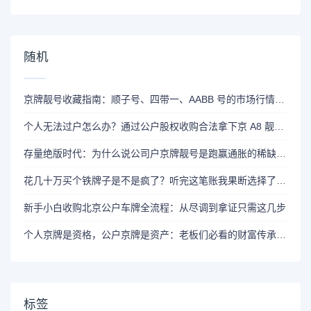
随机
京牌靓号收藏指南：顺子号、四带一、AABB 号的市场行情与寓意
个人无法过户怎么办？通过公户股权收购合法拿下京 A8 靓号全攻略
存量绝版时代：为什么说公司户京牌靓号是跑赢通胀的稀缺资源
花几十万买个铁牌子是不是疯了？听完这笔账我果断选择了公户收购
新手小白收购北京公户车牌全流程：从尽调到拿证只需这几步
个人京牌是资格，公户京牌是资产：老板们必看的财富传承逻辑
标签