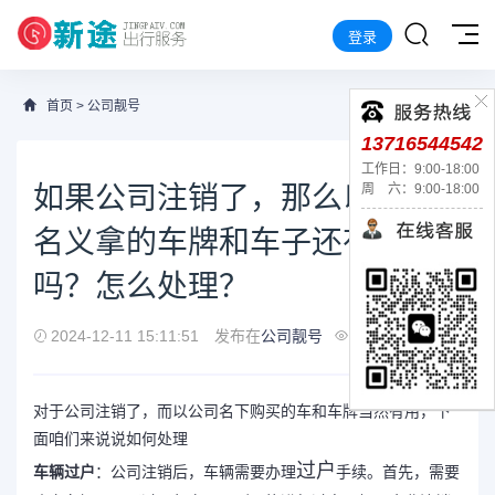
登录
首页
>
公司靓号
13716544542
工作日：9:00-18:00
如果公司注销了，那么以公司
周 六：9:00-18:00
名义拿的车牌和车子还有用
吗？怎么处理？
2024-12-11 15:11:51
发布在
公司靓号
941
对于公司注销了，而以公司名下购买的车和车牌当然有用，下
面咱们来说说如何处理
过户
车辆过户
：公司注销后，车辆需要办理
手续。首先，需要