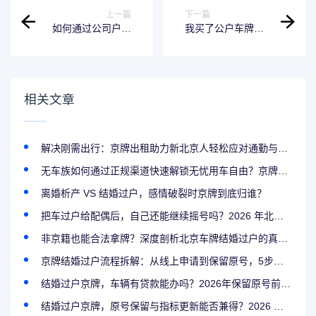
上一篇
下一篇
如何通过公司户获
我买了公户车牌之
得北京车指标？
后自己还摇上号了
该怎么办？
相关文章
解决刚需出行：京牌出租助力新北京人轻松应对通勤与家庭生活
无车族如何通过正规渠道快速解锁无忧用车自由？京牌出租靠谱吗？
离婚析产 VS 结婚过户，感情破裂时京牌到底归谁？
把车过户给配偶后，自己还能继续摇号吗？2026 年北京车牌结婚过户后的资格保留全解析
非京籍也能合法拿牌？深度剖析北京车牌结婚过户的真实条件，社保个税断缴还能办吗？
京牌结婚过户流程拆解：从线上申请到保留原号，5步完成夫妻变更
结婚过户京牌，车辆有贷款能办吗？2026年保留原号前，这步解押千万别忘
结婚过户京牌，原号保留与指标更新能否兼得？2026 年家庭资产配置最优解