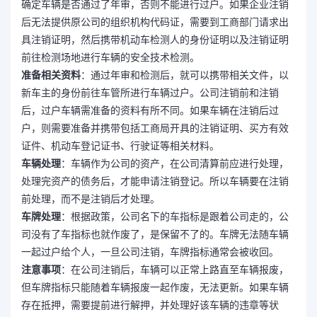
确定车辆是否通过了年审，否则不能进行过户。如果企业注销
后无法提供原公司的组织机构代码证，需要到工商部门请求出
具注销证明，然后携带机动车检测人的身份证明以及注销证明
前往检测场地进行车辆的安全技术检测。
准备相关资料
：通过年审和检测后，就可以携带相关文件，以
新车主的身份前往车管所进行车辆过户。公司注销前和注销
后，过户车辆需准备的资料有所不同。如果车辆在注销后过
户，则需要准备并携带包括工商局开具的注销证明、买方有效
证件、机动车登记证书、行驶证等相关材料。
车辆处理
：车辆作为公司的资产，在公司清算前应进行处理，
处理完资产的债务后，才能申请注销登记。所以车辆要在注销
前处理，而不是注销后才处理。
车牌处理
：根据政策，公司名下的车指标是跟着公司走的，公
司没有了车指标也就作废了，是保留不了的。车牌无法随车辆
一起过户给个人，一旦公司注销，车牌指标通常会被收回。
注意事项
：在公司注销后，车辆可以正常上路直至车辆报废，
但车牌指标只能随着车辆报废一起作废，无法更新。如果车辆
存在抵押，需要提前进行解押，并处理好该车辆的违章等状