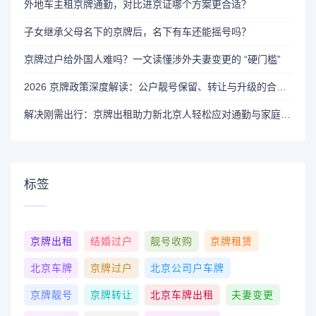
外地车主租京牌通勤，对比进京证哪个方案更合适？
子女继承父母名下的京牌后，名下有车还能摇号吗？
京牌过户给外国人难吗？一文读懂涉外夫妻变更的 “硬门槛”
2026 京牌政策深度解读：公户靓号保留、转让与升级的合规边界
解决刚需出行：京牌出租助力新北京人轻松应对通勤与家庭生活
标签
京牌出租
结婚过户
靓号收购
京牌租赁
北京车牌
京牌过户
北京公司户车牌
京牌靓号
京牌转让
北京车牌出租
夫妻变更