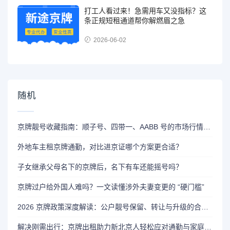
打工人看过来！急需用车又没指标？这
条正规短租通道帮你解燃眉之急
2026-06-02
随机
京牌靓号收藏指南：顺子号、四带一、AABB 号的市场行情与寓意
外地车主租京牌通勤，对比进京证哪个方案更合适？
子女继承父母名下的京牌后，名下有车还能摇号吗？
京牌过户给外国人难吗？一文读懂涉外夫妻变更的 “硬门槛”
2026 京牌政策深度解读：公户靓号保留、转让与升级的合规边界
解决刚需出行：京牌出租助力新北京人轻松应对通勤与家庭生活