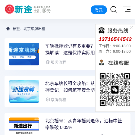
登录
标签：北京车牌出租
13716544542
车辆抵押登记有多重要？车管所内部实
工作日：9:00-18:00
周 六：9:00-18:00
操解读：这是保障实际用车人权益的核
心防线
2026-06-06
服务流程
北京车牌长租全攻略：从背景审核到抵
押登记，如何筑牢安全防线
2026-05-23
京牌价格
北京摇号：从青年摇到退休，油标中签
率跌破 0.09%