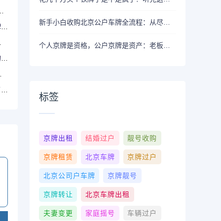
新手小白收购北京公户车牌全流程：从尽调到拿证只需这几步
析
个人京牌是资格，公户京牌是资产：老板们必看的财富传承逻辑
力
？
标签
京牌出租
结婚过户
靓号收购
京牌租赁
北京车牌
京牌过户
北京公司户车牌
京牌靓号
京牌转让
北京车牌出租
夫妻变更
家庭摇号
车辆过户