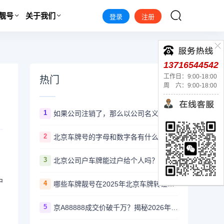
靓号
关于我们
登录
注册
13716544542
工作日：9:00-18:00
热门
周 六：9:00-18:00
1
如果公司注销了，那么以公司名义拿的车牌和车子还有用吗？怎么处理？
2
北京车牌号的字母和数字各有什么寓意？
3
北京公司户车牌能过户给个人吗？2025 年政策解读：条件、流程全说清
中
4
哪些车牌靓号在2025年北京车牌转让新规下更具投资价值？
5
京A88888成交价破千万？揭秘2026年公司户靓号背后的财富逻辑