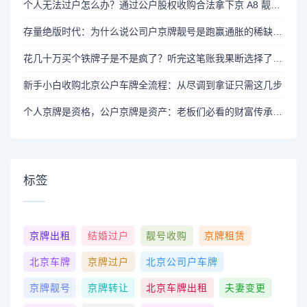
个人无法过户怎么办？通过公户股权收购合法拿下京 A8 靓号全攻略
存量绝版时代：为什么说公司户京牌靓号是跑赢通胀的稀缺资源
花几十万买个铁牌子是不是疯了？听完这笔账我果断选择了公户收购
新手小白收购北京公户车牌全流程：从尽调到拿证只需这几步
个人京牌是资格，公户京牌是资产：老板们必看的财富传承逻辑
标签
京牌出租
结婚过户
靓号收购
京牌租赁
北京车牌
京牌过户
北京公司户车牌
京牌靓号
京牌转让
北京车牌出租
夫妻变更