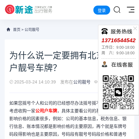
登录
首页
>
公司靓号
13716544542
工作日：9:00-18:00
为什么说一定要拥有北京公司
周 六：9:00-18:00
户靓号车牌？
2025-03-24 14:10:39
发布在
公司靓号
157
如果您摇号个人和公司的已经想尽办法摇号摇不到了那您可以
考虑收购一家
公司户车牌
，具体主要看公司的基本信息，因为
影响价格的因素很多，例如：公司的基本信息，税务信息、银
行信息、账本情况都是影响价格的主要原因，再个就是车牌号
码段得影响也是主要原因，号码段有靓号号码段价格和普通号