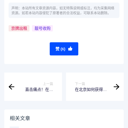
声明：本站所有文章资源内容，如无特殊说明或标注，均为采集网络
资源。如若本站内容侵犯了原著者的合法权益，可联系本站删除。
京牌出租
靓号收购
赞 (
)
6
上一篇
下一篇
直击痛点！在北
在北京如何获得四
京，为何越来越多
连号的京牌靓号？
人选择收购公司户
车牌？
相关文章