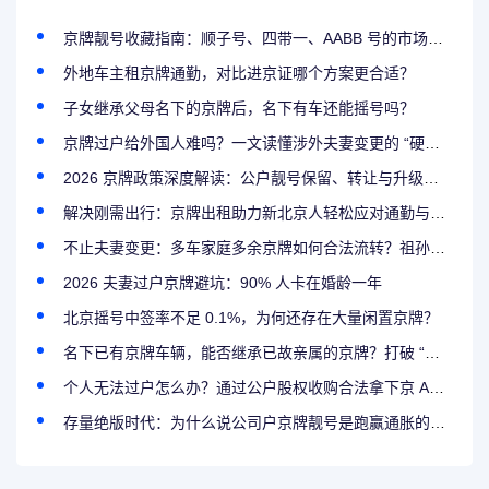
京牌靓号收藏指南：顺子号、四带一、AABB 号的市场行情与寓意
外地车主租京牌通勤，对比进京证哪个方案更合适？
子女继承父母名下的京牌后，名下有车还能摇号吗？
京牌过户给外国人难吗？一文读懂涉外夫妻变更的 “硬门槛”
2026 京牌政策深度解读：公户靓号保留、转让与升级的合规边界
解决刚需出行：京牌出租助力新北京人轻松应对通勤与家庭生活
不止夫妻变更：多车家庭多余京牌如何合法流转？祖孙过户与家庭积分攻略
2026 夫妻过户京牌避坑：90% 人卡在婚龄一年
北京摇号中签率不足 0.1%，为何还存在大量闲置京牌？
名下已有京牌车辆，能否继承已故亲属的京牌？打破 “一人一车” 限制的特殊通道
个人无法过户怎么办？通过公户股权收购合法拿下京 A8 靓号全攻略
存量绝版时代：为什么说公司户京牌靓号是跑赢通胀的稀缺资源