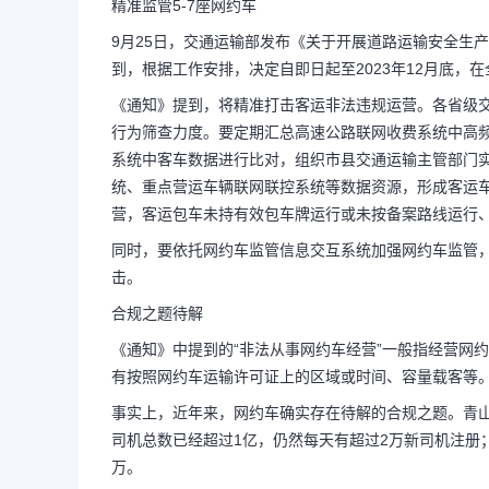
精准监管5-7座网约车
9月25日，交通运输部发布《关于开展道路运输安全生
到，根据工作安排，决定自即日起至2023年12月底，
《通知》提到，将精准打击客运非法违规运营。各省级
行为筛查力度。要定期汇总高速公路联网收费系统中高频
系统中客车数据进行比对，组织市县交通运输主管部门
统、重点营运车辆联网联控系统等数据资源，形成客运
营，客运包车未持有效包车牌运行或未按备案路线运行
同时，要依托网约车监管信息交互系统加强网约车监管，
击。
合规之题待解
《通知》中提到的“非法从事网约车经营”一般指经营网
有按照网约车运输许可证上的区域或时间、容量载客等
事实上，近年来，网约车确实存在待解的合规之题。青山
司机总数已经超过1亿，仍然每天有超过2万新司机注册；
万。