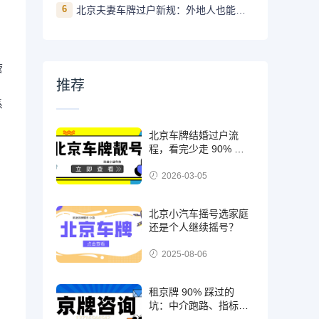
6
北京夫妻车牌过户新规：外地人也能办！
营
推荐
系
北京车牌结婚过户流
程，看完少走 90% 弯
路
2026-03-05
北京小汽车摇号选家庭
还是个人继续摇号？
2025-08-06
租京牌 90% 踩过的
坑：中介跑路、指标被
锁… 如何提前规避？