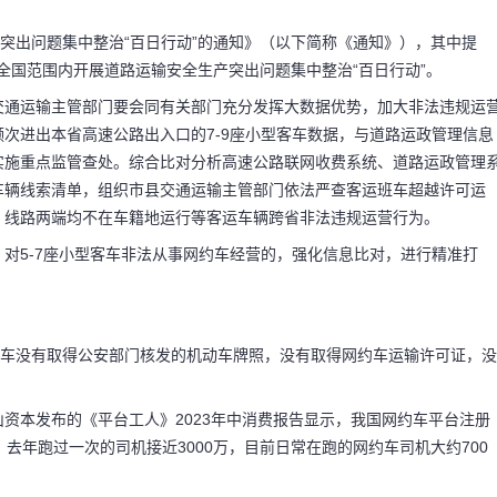
产突出问题集中整治“百日行动”的通知》（以下简称《通知》），其中提
在全国范围内开展道路运输安全生产突出问题集中整治“百日行动”。
交通运输主管部门要会同有关部门充分发挥大数据优势，加大非法违规运
次进出本省高速公路出入口的7-9座小型客车数据，与道路运政管理信息
实施重点监管查处。综合比对分析高速公路联网收费系统、道路运政管理
车辆线索清单，组织市县交通运输主管部门依法严查客运班车超越许可运
、线路两端均不在车籍地运行等客运车辆跨省非法违规运营行为。
对5-7座小型客车非法从事网约车经营的，强化信息比对，进行精准打
约车没有取得公安部门核发的机动车牌照，没有取得网约车运输许可证，没
。
资本发布的《平台工人》2023年中消费报告显示，我国网约车平台注册
去年跑过一次的司机接近3000万，目前日常在跑的网约车司机大约700