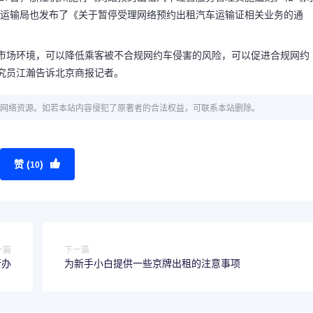
路运输局也发布了《关于暂停受理网络预约出租汽车运输证相关业务的通
。
化市场环境，可以降低乘客被不合规网约车侵害的风险，可以促进合规网约
究员江瀚告诉北京商报记者。
网络资源。如若本站内容侵犯了原著者的合法权益，可联系本站删除。
赞 (
)
10
一篇
下一篇
行办
为新手小白提供一些京牌出租的注意事项