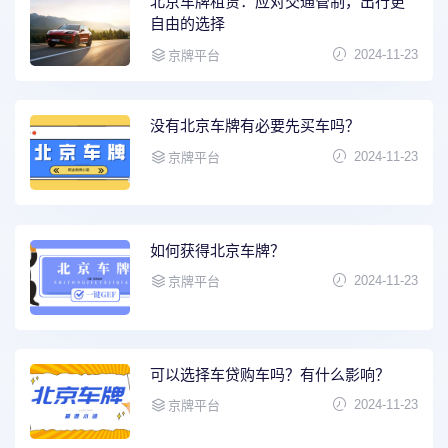
北京车牌租赁：应对交通管制，出行更
自由的选择
2024-11-23
京牌平台
没有北京车牌有必要先买车吗？
2024-11-23
京牌平台
如何获得北京车牌？
2024-11-23
京牌平台
可以选择车贷购车吗？有什么影响？
2024-11-23
京牌平台