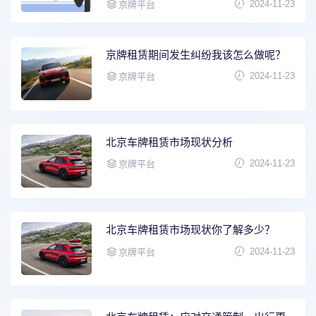
2024-11-23
京牌平台
京牌租赁期间发生纠纷我该怎么做呢？
2024-11-23
京牌平台
北京车牌租赁市场现状分析
2024-11-23
京牌平台
北京车牌租赁市场现状你了解多少？
2024-11-23
京牌平台