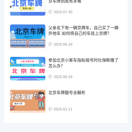
京车牌到底有多难
2025-07-30
父亲名下有一辆京牌车，自己买了一辆
外地车 如何将自己的车挂上京牌？
2025-06-19
参加北京小客车指标摇号时社保断缴了
怎么办？
2025-06-19
北京车牌靓号全解析
2025-01-11