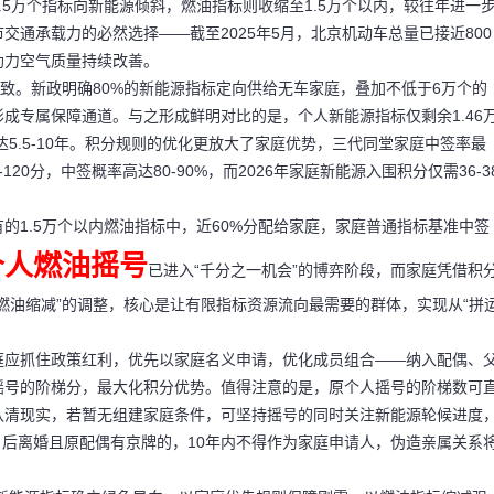
.5万个指标向新能源倾斜，燃油指标则收缩至1.5万个以内，较往年进一
通承载力的必然选择——截至2025年5月，北京机动车总量已接近800
力空气质量持续改善。​
极致。新政明确80%的新能源指标定向供给无车家庭，叠加不低于6万个的
成专属保障通道。与之形成鲜明对比的是，个人新能源指标仅剩余1.46
达5.5-10年。积分规则的优化更放大了家庭优势，三代同堂家庭中签率最
120分，中签概率高达80-90%，而2026年家庭新能源入围积分仅需36-3
的1.5万个以内燃油指标中，近60%分配给家庭，家庭普通指标基准中签
个人燃油摇号
已进入“千分之一机会”的博弈阶段，而家庭凭借积
燃油缩减”的调整，核心是让有限指标资源流向最需要的群体，实现从“拼
庭应抓住政策红利，优先以家庭名义申请，优化成员组合——纳入配偶、
摇号的阶梯分，最大化积分优势。值得注意的是，原个人摇号的阶梯数可
认清现实，若暂无组建家庭条件，可坚持摇号的同时关注新能源轮候进度
月后离婚且原配偶有京牌的，10年内不得作为家庭申请人，伪造亲属关系