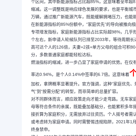
个区间，其中新能源指标占比超85%，这意味着全年超8
缩减。这一调整既是响应绿色发展的要求，也是平衡城市交
万辆，通过推广新能源汽车，既能缓解拥堵压力，也能助
在新能源指标的85%份额中，“家庭优先”的导向被推向
专项增发指标，家庭新能源指标占比实际超98%，几乎形
个左右，新申请人轮候队列已排至2033年，等待周期长
高可达个人的126倍，夫妻+2孩+单方父母的组合可积80-
分，多数普通家庭都能轻松达标。​
燃油指标的缩减，进一步凸显了家庭申请的优势。在仅有
率达0.94%，是个人0.14%中签率的6.7倍。这意味着
加权，拿牌概率显著提升。官方强调，这种“家庭优先、
气”到“按需分配”的转型，而非简单的总量扩容。​
对不同群体而言，顺应政策走向才能少走弯路。无车家
母等符合条件的亲属，既能叠加基础分，也能累积多年
接折算为家庭积分，无需放弃过往资历。个人摇号者需
或考虑转为家庭申请。同时需警惕违规陷阱，2021年1
终身禁申。​