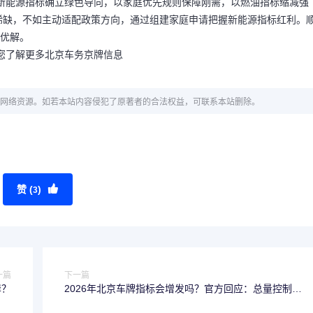
5%新能源指标确立绿色导向，以家庭优先规则保障刚需，以燃油指标缩减强
稀缺，不如主动适配政策方向，通过组建家庭申请把握新能源指标红利。
最优解。
您了解更多北京车务京牌信息
网络资源。如若本站内容侵犯了原著者的合法权益，可联系本站删除。
赞 (
)
3
一篇
下一篇
岸？
2026年北京车牌指标会增发吗？官方回应：总量控制仍
是主基调