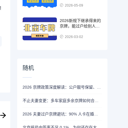
2026-05-09
顺
2026新规下继承得来的
京牌，能过户给别人
吗？
2026-03-02
随机
2026 京牌政策深度解读：公户靓号保留、转让与升级的合规边界
不止夫妻变更：多车家庭多余京牌如何合法流转？祖孙过户与家庭积分攻略
2026 夫妻过户京牌避坑：90% 人卡在婚龄一年
北京摇号中签率不足 0.1%，为何还存在大量闲置京牌？