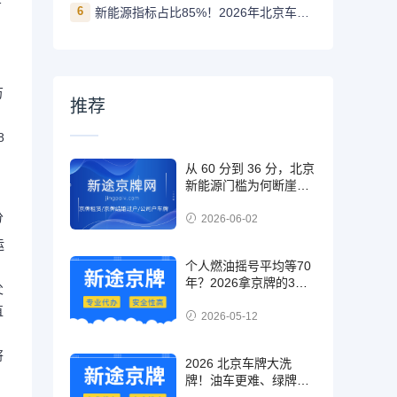
步
6
新能源指标占比85%！2026年北京车牌政策走向：家庭优先、燃油缩减
万
推荐
8
从 60 分到 36 分，北京
新能源门槛为何断崖式
下降？揭秘增发 8 万指
分
标的底层逻辑
2026-06-02
运
个人燃油摇号平均等70
年？2026拿京牌的3条
父
最优路径实测有效
直
2026-05-12
，
将
2026 北京车牌大洗
牌！油车更难、绿牌更
香，你的选择对了吗？