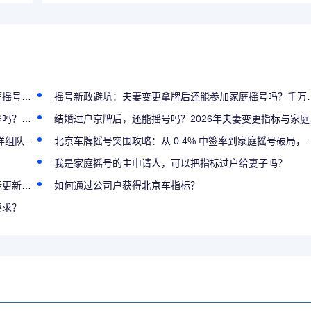
号吗？
摇号新政避坑：夫妻变更拿牌后还能参加家庭摇号吗？千万别踩这个雷区
冲突点
结婚过户京牌后，还能摇号吗？2026年夫妻变更指标与家庭摇号的冲突解答
中签快
北京车牌摇号突围攻略：从 0.4% 中签率到家庭摇号破局，这些技巧让你少等 5 年​
我是家庭摇号的主申请人，可以把指标过户给妻子吗？
了吗？
如何通过公司户获得北京车指标？
要求？