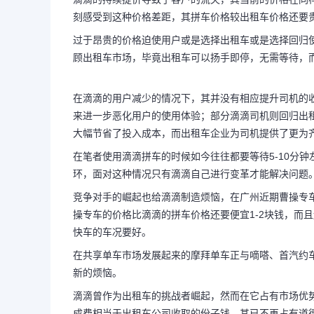
刻感受到这种价格差距，其拼车价格较出租车价格还要贵
过于昂贵的价格迫使用户或是选择出租车或是选择回归
顾出租车市场，毕竟出租车可以扬手即停，无需等待，
在滴滴的用户减少的情况下，其并没有相应提升司机的
来进一步恶化用户的使用体验；部分滴滴司机则回归出
大幅节省了投入成本，而出租车企业为司机提供了更为
在笔者使用滴滴拼车的时候如今往往都要等待5-10分
环，面对这种情况只有滴滴自己进行变革才能解决问题
竞争对手的崛起也给滴滴制造烦恼，在广州近期曹操专
操专车的价格比滴滴的拼车价格还要便宜1-2块钱，而
快车的车况要好。
在共享单车市场发展起来的摩拜单车正与嘀嗒、首汽约
新的烦恼。
滴滴曾作为出租车的挑战者崛起，然而在它占有市场优
成费相当于出租车公司收取的份子钱，其已不再占有道