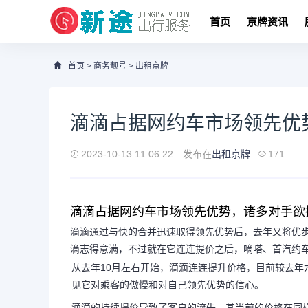
首页
京牌资讯
首页
>
商务靓号
>
出租京牌
滴滴占据网约车市场领先优
2023-10-13 11:06:22
发布在
出租京牌
171
滴滴占据网约车市场领先优势，诸多对手欲
滴滴通过与快的合并迅速取得领先优势后，去年又将优
滴志得意满，不过就在它连连提价之后，嘀嗒、首汽约
从去年10月左右开始，滴滴连连提升价格，目前较去年
见它对乘客的傲慢和对自己领先优势的信心。
滴滴的持续提价导致了客户的流失，其当前的价格在同