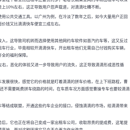
上10%左右，这正导致用户怨声载道，对滴滴吐糟不断。
使用公共交通工具。以广州为例，在冷淡了数年之后，如今大量用户正回
而价钱又比滴滴快车便宜三成左右。
收入，这导致司机转而选择使用其他网约车软件如首汽约车等，这又反过
租车行业，毕竟相较开滴滴快车，开出租车他们无需自己付钱购买车辆，
齐全的福利保障。
钟左右，恶化的体验又进一步导致用户的流失，这正导致滴滴形成恶性循
。
车发展很快，感觉它的价格就是盯着滴滴的拼车价格，在上下班路程，曹
且还不需要耗费拼车绕路的时间，在车质车况方面感觉曹操专车也要较滴滴
车等结成联盟，开通这些约车企业的接口，侵蚀滴滴的市场，给滴滴带来
势后，它也正在将自己变成一家出租车公司，收取昂贵的提成费，这笔提
德高地，面对这种环境它又会不会再次作出改变。