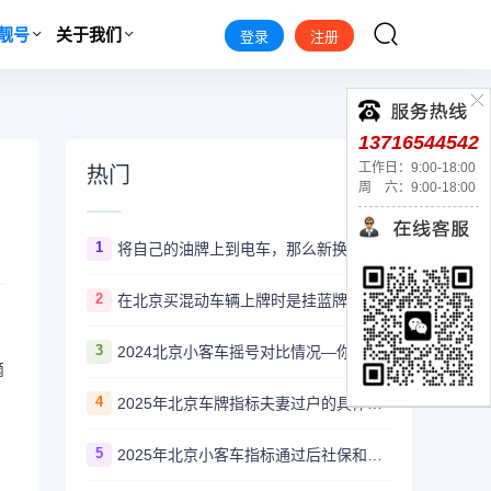
靓号
关于我们
登录
注册
13716544542
工作日：9:00-18:00
热门
周 六：9:00-18:00
1
将自己的油牌上到电车，那么新换的车牌还能换回油牌上油车吗？
2
在北京买混动车辆上牌时是挂蓝牌还是绿牌呢？
3
2024北京小客车摇号对比情况—你了解多少？
滴
4
2025年北京车牌指标夫妻过户的具体流程和注意事项
5
2025年北京小客车指标通过后社保和个税可以断缴吗？