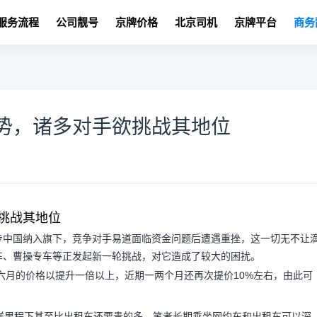
服务流程
公司靓号
京牌价格
北京司机
京牌平台
商务
势，诸多对手欲挑战其地位
挑战其地位
步中国纳入旗下，竞争对手易道面临资金问题后遭遇重挫，这一切无不让
车、曹操专车等正发起新一轮挑战，对它造成了较大的困扰。
六月的价格以提升一倍以上，近期一两个月还再次提价10%左右，由此可
样里程下甚至比出租车还要贵的多，笔者长期乘坐网约车和出租车可以深